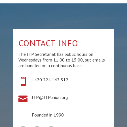
CONTACT INFO
The JTP Secretariat has public hours on
Wednesdays from 11:00 to 15:00, but emails
are handled on a continuous basis.

+420 224 142 312

JTP@JTPunion.org
Founded in 1990