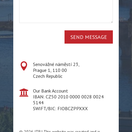
SEND MESSAGE

Senovážné náměstí 23,
Prague 1, 110 00
Czech Republic

Our Bank Account
IBAN: CZ50 2010 0000 0028 0024
5144
SWIFT/BIC: FIOBCZPPXXX
© 2026 JTP | This website was created and is