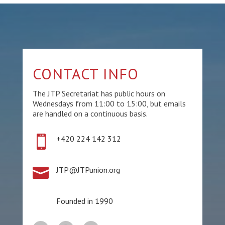
CONTACT INFO
The JTP Secretariat has public hours on
Wednesdays from 11:00 to 15:00, but emails
are handled on a continuous basis.

+420 224 142 312

JTP@JTPunion.org
Founded in 1990