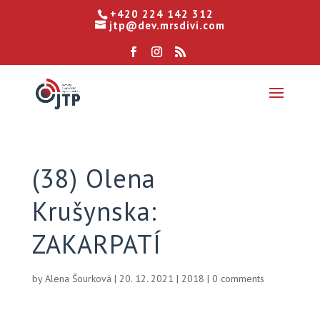
+420 224 142 312
jtp@dev.mrsdivi.com
(38) Olena
Krušynska:
ZAKARPATÍ
by
Alena Šourková
|
20. 12. 2021
|
2018
|
0 comments