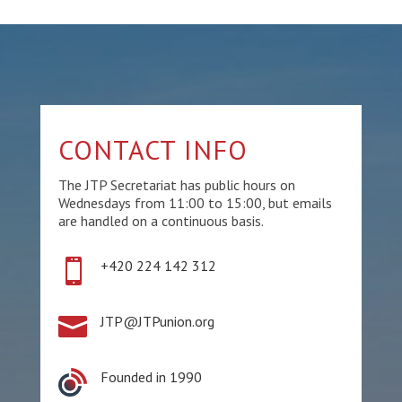
CONTACT INFO
The JTP Secretariat has public hours on
Wednesdays from 11:00 to 15:00, but emails
are handled on a continuous basis.

+420 224 142 312

JTP@JTPunion.org
Founded in 1990