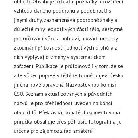
oblasti. Obsahuje aktuální poznatky o rozšíření,
vzhledu daného poddruhu a podobnosti s
jinými druhy, zaznamenává podrobné znaky a
důležité míry jednotlivých částí těla, nezbytné
pro určování věku a pohlaví, a uvádí metody
zkoumání příbuznosti jednotlivých druhů a z
nich vyplývající změny v systematickém
zařazení. Publikace je průlomová i v tom, že se
zde vůbec poprvé v tištěné formě objeví česká
jména nově upravená Názvoslovnou komisí
ČSO. Seznam aktualizovaných a původních
názvů je pro přehlednost uveden na konci
obou dílů. Překrásná, bohatě dokumentovaná
příručka obsahuje přes pět tisíc fotografií a je
určena pro zájemce z řad amatérů i