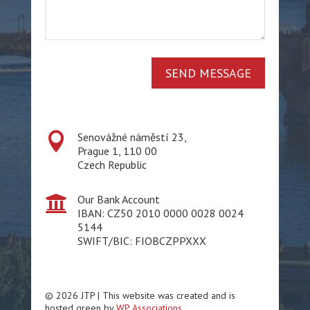
SEND MESSAGE

Senovážné náměstí 23,
Prague 1, 110 00
Czech Republic

Our Bank Account
IBAN: CZ50 2010 0000 0028 0024
5144
SWIFT/BIC: FIOBCZPPXXX
© 2026 JTP | This website was created and is
hosted green by
WP Associations
.